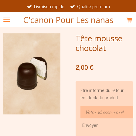
Livraison rapide
Qualité premium
Passer
au
C'canon Pour Les nanas
contenu
principal
Tête mousse
chocolat
2,00 €
Être informé du retour
en stock du produit
Envoyer