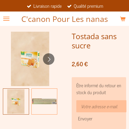
Livraison rapide
Qualité premium
Passer
au
C'canon Pour Les nanas
contenu
principal
Tostada sans
sucre
2,60 €
Être informé du retour en
stock du produit
Envoyer