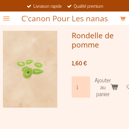
Livraison rapide
Qualité premium
Passer
au
C'canon Pour Les nanas
contenu
principal
Rondelle de
pomme
1,60 €
Ajouter
au
panier